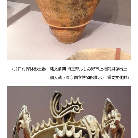
（片口付深鉢形土器 縄文前期 埼玉県ふじみ野市上福岡貝塚出土
個人蔵（東京国立博物館展示） 重要文化財）