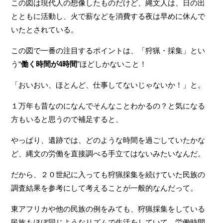
この図は現代人の想像したものだけど、縄文人は、日の出
とともに活動し、火で薪などを消費する夜は早めに休んで
いたとされている。
この図で一番の注目するポイントは、「狩猟・採集」とい
う“
働く時間が4時間
”ほどしかないこと！
「おいおい、ほとんど、仕事してないじゃないか！」と。
１万年も昔なのになんでそんなことわかるの？と気になる
方もいると思うので補足すると、
やっぱり、遺跡では、どのような時間を過ごしていたかな
ど、縄文の労働を直接調べる手立てはないみたいなんだ。
だから、２０世紀に入っても狩猟採集を続けていた民族の
調査結果を参考にして考えることが一般的なんだって。
東アフリカや他の民族の例をみても、狩猟採集をしている
民族もほぼ同じようなリズムで生活をしていて、労働時間