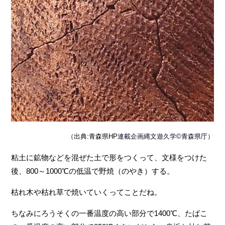
（出典:青森県HP
連載企画縄文遊久学©青森県庁
）
粘土に鉱物などを混ぜた土で形をつくって、文様をつけた
後、800～1000℃の低温で野焼（のやき）する。
枯れ木や枯れ草で焼いていくってことだね。
ちなみにろうそくの一番温度の高い部分で1400℃、たばこ