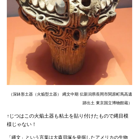
（深鉢形土器（火焔型土器） 縄文中期 伝新潟県長岡市関原町馬高遺
跡出土 東京国立博物館蔵）
↑じつはこの火焔土器も粘土を貼り付けたもので縄目模
様じゃない！
「縄文」という言葉は大森貝塚を発掘したアメリカの生物