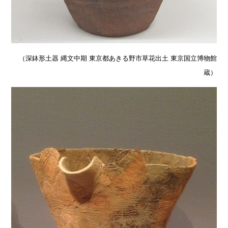
（深鉢形土器 縄文中期 東京都あきる野市草花出土 東京国立博物館
蔵）