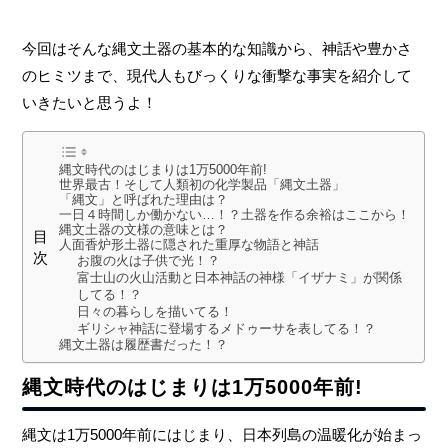
今回はそんな縄文土器の基本的な知識から、神話や豊かさ
のヒミツまで、現代人もびっくりな衝撃な事実を紹介して
いきたいと思うよ！
縄文時代のはじまりは1万5000年前!
世界最古！そして人類初の化学製品「縄文土器」
「縄文」と呼ばれた理由は？
一日４時間しか働かない…！？土器を作る余裕はここから！
縄文土器の文様の意味とは？
目
人面香炉形土器に隠された重厚な物語と神話
次
お腹の火は子供で光！？
富士山の火山活動と日本神話の神様「イザナミ」が関係
してる！？
日々の暮らしを描いてる！
ギリシャ神話に登場するメドゥーサを表してる！？
縄文土器は履歴書だった！？
縄文時代のはじまりは
1
万
5000
年前
!
縄文は1万5000年前にはじまり、日本列島の温暖化が始まっ