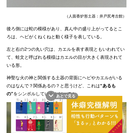
（人面香炉形土器：井戸尻考古館）
後ろ側には蛇の模様があり、真ん中の盛り上がってるとこ
ろは、ヘビがくねくねと動く様子を表している。
左と右の2つの丸い穴は、カエルを表す表現ともいわれてい
て、蛙文と呼ばれる模様はカエルの目が大きく表現されて
いる形。
神聖な火の神と関係する土器の背面にヘビやカエルがいる
のはなんで？関係あるの？と思うけど、これは
“あるも
の”
をシンボルしているんだって！
あとで見る