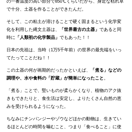
の一番温度の高い部分で850℃くらいだから、身近な枯れ草
で十分、土器を作ることができたんだ。
そして、この粘土が溶けることで硬く固まるという化学変
化を利用した縄文土器は、
「世界最古の土器」
であると同
時に
「人類初の化学製品」
でもあった！！
日本の先祖は、当時（1万5千年前）の世界の最先端をいっ
てたってことだね！！
この土器の何が画期的だったかといえば、
「煮る」などの
調理や、水や食料の「貯蔵」が簡単になったこと
。
「煮る」ことで、堅いものが柔らかくなり、植物のアク抜
きもできたりと、食生活は安定し、よりたくさん自然の恵
みを受けられるようになった。
ちなみにチンパンジーやゾウなどほかの動物は、生きてい
るほとんどの時間を噛むこと、つまり「食べること」に使