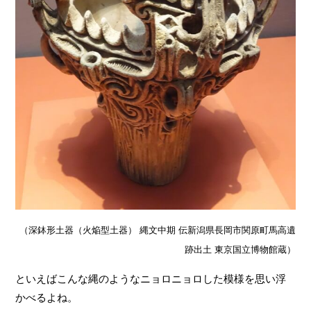
（深鉢形土器（火焔型土器） 縄文中期 伝新潟県長岡市関原町馬高遺
跡出土 東京国立博物館蔵）
といえばこんな縄のようなニョロニョロした模様を思い浮
かべるよね。