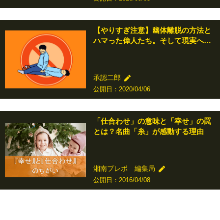
【やりすぎ注意】幽体離脱の方法と
ハマった偉人たち。そして現実へ…
承認二郎
公開日：2020/04/06
「仕合わせ」の意味と「幸せ」の罠
とは？名曲「糸」が感動する理由
湘南プレボ 編集局
公開日：2016/04/08