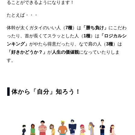
ることができるようになります！
たとえば・・・
体幹が太くガタイのいい人（
7種
）は
「勝ち負け」
にこだわ
ったり、首が長くてスラッとした人（
1種
）は
「ロジカルシ
ンキング」
がやたら得意だったり、なで肩の人（
3種
）は
「好きかどうか？」
が
人生の価値観
になっていたりしま
す。
体から「自分」知ろう！