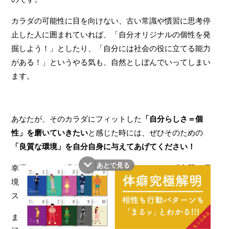
カラダの可能性に目を向けない、古い常識や慣習に思考停
止した人に囲まれていれば、「自分オリジナルの個性を発
掘しよう！」としたり、「自分には社会の役に立てる能力
がある！」というやる気も、自然としぼんでいってしまい
ます。
あなたが、そのカラダにフィットした
「自分らしさ＝個
性」を磨いていきたい
と感じた時には、ぜひそのための
「良質な環境」を自分自身に与えてあげてください！
あとで見る
幸運なことに、現代は工夫しだいでいくらでも「良質な環
境」を創ることが可能な時代です！そんなにお金や時間コ
ストをかける必要はありません。
まずは
「自分にとって、本当に必要なものは何か？」
を見