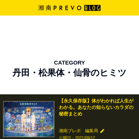
CATEGORY
丹田・松果体・仙骨のヒミツ
【永久保存版】体がわかれば人生が
わかる。あなたの知らないカラダの
秘密まとめ
湘南プレボ 編集局
公開日：2021/09/12